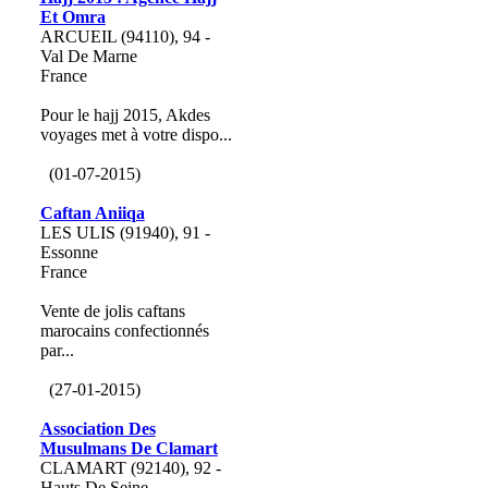
Et Omra
ARCUEIL (94110), 94 -
Val De Marne
France
Pour le hajj 2015, Akdes
voyages met à votre dispo...
(01-07-2015)
Caftan Aniiqa
LES ULIS (91940), 91 -
Essonne
France
Vente de jolis caftans
marocains confectionnés
par...
(27-01-2015)
Association Des
Musulmans De Clamart
CLAMART (92140), 92 -
Hauts De Seine