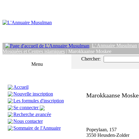
L' Annuaire Musulman
Mosquées et Centres islamiques
| Marokkaanse Moskee
Chercher:
Menu
Accueil
Nouvelle inscription
Marokkaanse Moske
Les formules d'inscription
Se connecter
Recherche avancée
Nous contacter
Sommaire de l'Annuaire
Popeylaan, 157
3550 Heusden-Zolder