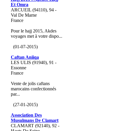
Et Omra
ARCUEIL (94110), 94 -
Val De Marne
France
Pour le hajj 2015, Akdes
voyages met à votre dispo...
(01-07-2015)
Caftan Aniiqa
LES ULIS (91940), 91 -
Essonne
France
Vente de jolis caftans
marocains confectionnés
par...
(27-01-2015)
Association Des
Musulmans De Clamart
CLAMART (92140), 92 -
Hauts De Seine