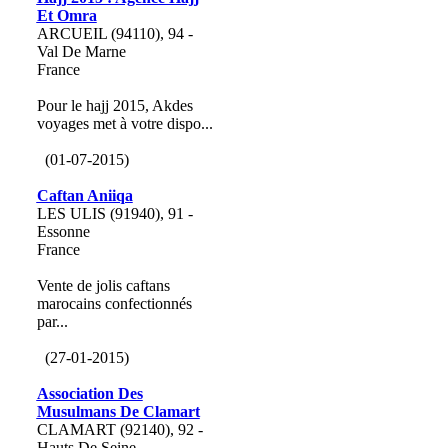
Et Omra
ARCUEIL (94110), 94 -
Val De Marne
France
Pour le hajj 2015, Akdes
voyages met à votre dispo...
(01-07-2015)
Caftan Aniiqa
LES ULIS (91940), 91 -
Essonne
France
Vente de jolis caftans
marocains confectionnés
par...
(27-01-2015)
Association Des
Musulmans De Clamart
CLAMART (92140), 92 -
Hauts De Seine