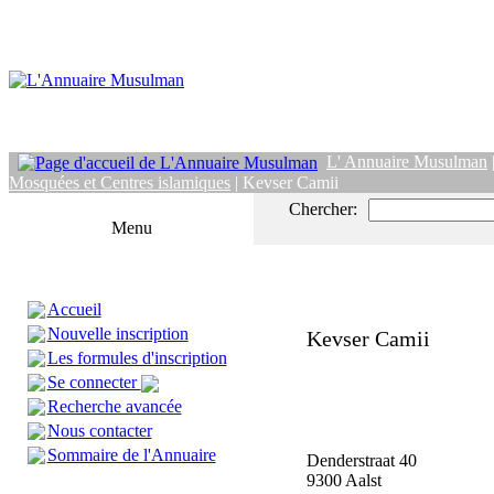
L' Annuaire Musulman
Mosquées et Centres islamiques
| Kevser Camii
Chercher:
Menu
Accueil
Nouvelle inscription
Kevser Camii
Les formules d'inscription
Se connecter
Recherche avancée
Nous contacter
Sommaire de l'Annuaire
Denderstraat 40
9300 Aalst