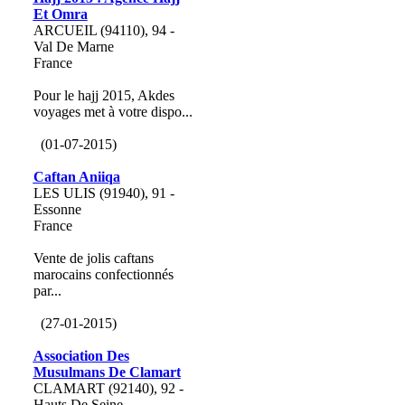
Et Omra
ARCUEIL (94110), 94 -
Val De Marne
France
Pour le hajj 2015, Akdes
voyages met à votre dispo...
(01-07-2015)
Caftan Aniiqa
LES ULIS (91940), 91 -
Essonne
France
Vente de jolis caftans
marocains confectionnés
par...
(27-01-2015)
Association Des
Musulmans De Clamart
CLAMART (92140), 92 -
Hauts De Seine