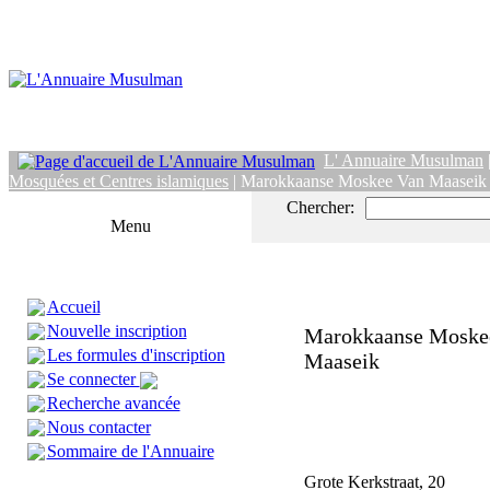
L' Annuaire Musulman
Mosquées et Centres islamiques
| Marokkaanse Moskee Van Maaseik
Chercher:
Menu
Accueil
Nouvelle inscription
Marokkaanse Moske
Les formules d'inscription
Maaseik
Se connecter
Recherche avancée
Nous contacter
Sommaire de l'Annuaire
Grote Kerkstraat, 20