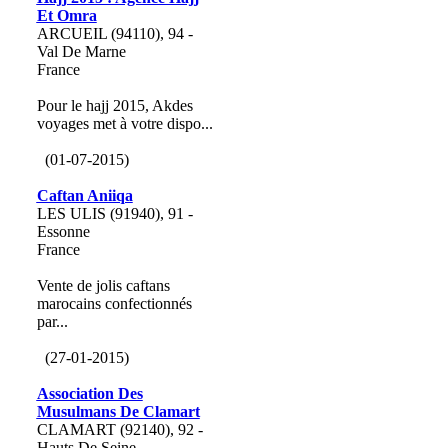
Et Omra
ARCUEIL (94110), 94 -
Val De Marne
France
Pour le hajj 2015, Akdes
voyages met à votre dispo...
(01-07-2015)
Caftan Aniiqa
LES ULIS (91940), 91 -
Essonne
France
Vente de jolis caftans
marocains confectionnés
par...
(27-01-2015)
Association Des
Musulmans De Clamart
CLAMART (92140), 92 -
Hauts De Seine