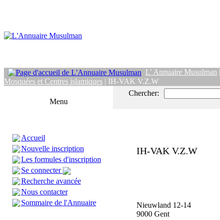
L' Annuaire Musulman
Mosquées et Centres islamiques
| IH-VAK V.Z.W
Chercher:
Menu
Accueil
Nouvelle inscription
IH-VAK V.Z.W
Les formules d'inscription
Se connecter
Recherche avancée
Nous contacter
Sommaire de l'Annuaire
Nieuwland 12-14
9000 Gent