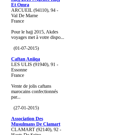
Et Omra
ARCUEIL (94110), 94 -
Val De Marne
France
Pour le hajj 2015, Akdes
voyages met à votre dispo...
(01-07-2015)
Caftan Aniiqa
LES ULIS (91940), 91 -
Essonne
France
Vente de jolis caftans
marocains confectionnés
par...
(27-01-2015)
Association Des
Musulmans De Clamart
CLAMART (92140), 92 -
Hauts De Seine