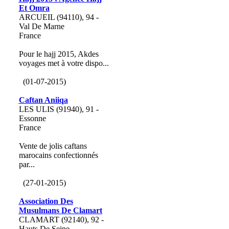
Et Omra
ARCUEIL (94110), 94 -
Val De Marne
France
Pour le hajj 2015, Akdes
voyages met à votre dispo...
(01-07-2015)
Caftan Aniiqa
LES ULIS (91940), 91 -
Essonne
France
Vente de jolis caftans
marocains confectionnés
par...
(27-01-2015)
Association Des
Musulmans De Clamart
CLAMART (92140), 92 -
Hauts De Seine