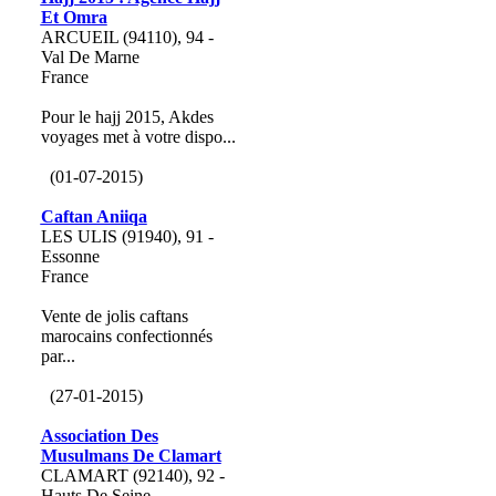
Et Omra
ARCUEIL (94110), 94 -
Val De Marne
France
Pour le hajj 2015, Akdes
voyages met à votre dispo...
(01-07-2015)
Caftan Aniiqa
LES ULIS (91940), 91 -
Essonne
France
Vente de jolis caftans
marocains confectionnés
par...
(27-01-2015)
Association Des
Musulmans De Clamart
CLAMART (92140), 92 -
Hauts De Seine