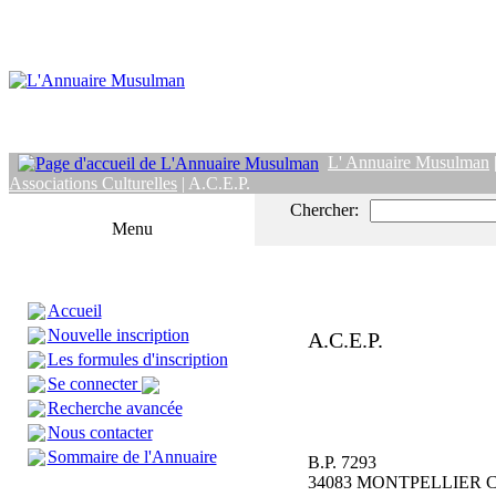
L' Annuaire Musulman
Associations Culturelles
| A.C.E.P.
Chercher:
Menu
Accueil
Nouvelle inscription
A.C.E.P.
Les formules d'inscription
Se connecter
Recherche avancée
Nous contacter
Sommaire de l'Annuaire
B.P. 7293
34083 MONTPELLIER C