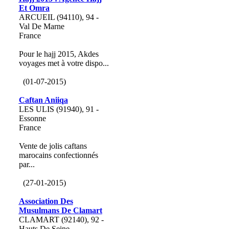
Et Omra
ARCUEIL (94110), 94 -
Val De Marne
France
Pour le hajj 2015, Akdes
voyages met à votre dispo...
(01-07-2015)
Caftan Aniiqa
LES ULIS (91940), 91 -
Essonne
France
Vente de jolis caftans
marocains confectionnés
par...
(27-01-2015)
Association Des
Musulmans De Clamart
CLAMART (92140), 92 -
Hauts De Seine