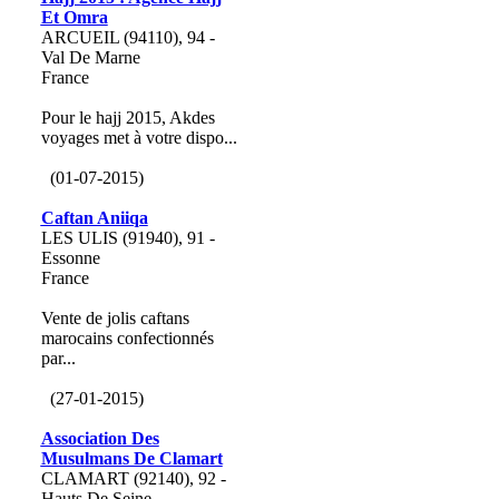
Et Omra
ARCUEIL (94110), 94 -
Val De Marne
France
Pour le hajj 2015, Akdes
voyages met à votre dispo...
(01-07-2015)
Caftan Aniiqa
LES ULIS (91940), 91 -
Essonne
France
Vente de jolis caftans
marocains confectionnés
par...
(27-01-2015)
Association Des
Musulmans De Clamart
CLAMART (92140), 92 -
Hauts De Seine