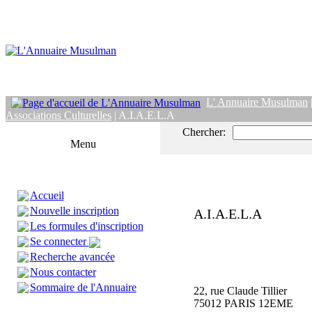
L' Annuaire Musulman
Associations Culturelles
| A.I.A.E.L.A
Chercher:
Menu
Accueil
Nouvelle inscription
A.I.A.E.L.A
Les formules d'inscription
Se connecter
Recherche avancée
Nous contacter
Sommaire de l'Annuaire
22, rue Claude Tillier
75012 PARIS 12EME