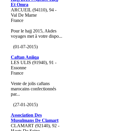
Et Omra
ARCUEIL (94110), 94 -
Val De Marne
France
Pour le hajj 2015, Akdes
voyages met à votre dispo...
(01-07-2015)
Caftan Aniiqa
LES ULIS (91940), 91 -
Essonne
France
Vente de jolis caftans
marocains confectionnés
par...
(27-01-2015)
Association Des
Musulmans De Clamart
CLAMART (92140), 92 -
Hauts De Seine