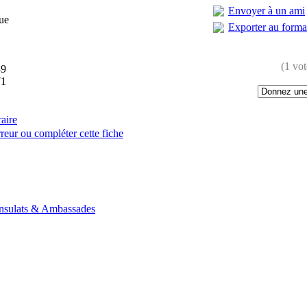
Envoyer à un ami
ue
Exporter au form
(1 vot
39
71
raire
reur ou compléter cette fiche
:
nsulats & Ambassades