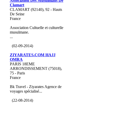
Association Des Musulmans De
Clamart
CLAMART (92140), 92 - Hauts
De Seine
France
Association Cultuelle et culturelle
musulmane.
...
(02-09-2014)
ZIYARATES.COM HAJJ
OMRA
PARIS 18EME
ARRONDISSEMENT (75018),
75 - Paris
France
Bk Travel - Ziyarates Agence de
voyages spécialisé...
(22-08-2014)