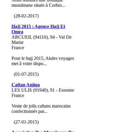
musulmane située à Corbei...
(28-02-2017)
Hajj 2015 : Agence Hajj Et
Omra
ARCUEIL (94110), 94 - Val De
Marne
France
Pour le hajj 2015, Akdes voyages
met à votre dispo...
(01-07-2015)
Caftan Aniiqa
LES ULIS (91940), 91 - Essonne
France
Vente de jolis caftans marocains
confectionnés par...
(27-01-2015)