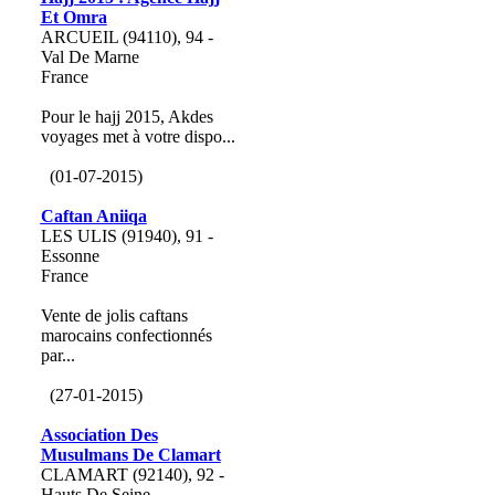
Et Omra
ARCUEIL (94110), 94 -
Val De Marne
France
Pour le hajj 2015, Akdes
voyages met à votre dispo...
(01-07-2015)
Caftan Aniiqa
LES ULIS (91940), 91 -
Essonne
France
Vente de jolis caftans
marocains confectionnés
par...
(27-01-2015)
Association Des
Musulmans De Clamart
CLAMART (92140), 92 -
Hauts De Seine