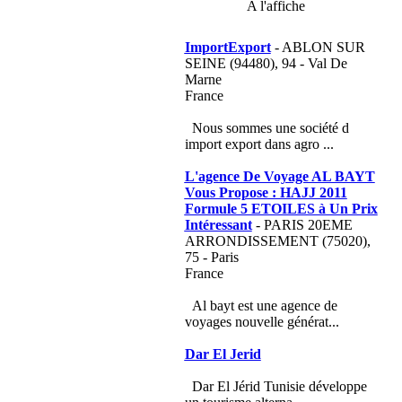
A l'affiche
ImportExport
- ABLON SUR
SEINE (94480), 94 - Val De
Marne
France
Nous sommes une société d
import export dans agro ...
L'agence De Voyage AL BAYT
Vous Propose : HAJJ 2011
Formule 5 ETOILES à Un Prix
Intéressant
- PARIS 20EME
ARRONDISSEMENT (75020),
75 - Paris
France
Al bayt est une agence de
voyages nouvelle générat...
Dar El Jerid
Dar El Jérid Tunisie développe