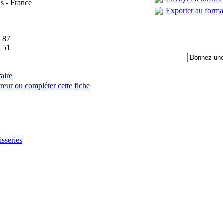
is - France
Exporter au form
 87
 51
raire
reur ou compléter cette fiche
:
isseries