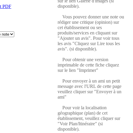
sur le lien Galerie d'images (si
disponible).
at PDF
Vous pouvez donner une note ou
rédiger une critique (opinion) sur
cet établissement ou ses
produits/services en cliquant sur
"Ajouter un avis". Pour voir tous
les avis "Cliquez sur Lire tous les
avis". (si disponible).
Pour obtenir une version
imprimable de cette fiche cliquez
sur le lien "Imprimer"
Pour envoyer à un ami un petit
message avec l'URL de cette page
veuillez cliquer sur "Envoyer à un
ami"
Pour voir la localisation
géographique (plan) de cet
établissement, veuillez cliquer sur
"Voir Plan/Itinéraire" (si
disponible).