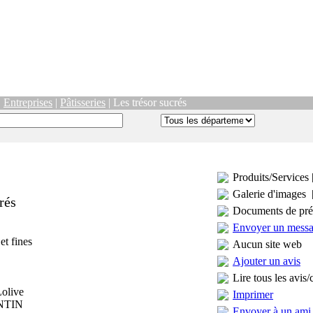
|
Entreprises
|
Pâtisseries
| Les trésor sucrés
Produits/Services 
Galerie d'images 
rés
Documents de pré
Envoyer un mess
 et fines
Aucun site web
Ajouter un avis
Lire tous les avis/
Lolive
Imprimer
ANTIN
Envoyer à un ami