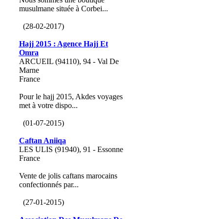
musulmane située à Corbei...
(28-02-2017)
Hajj 2015 : Agence Hajj Et
Omra
ARCUEIL (94110), 94 - Val De
Marne
France
Pour le hajj 2015, Akdes voyages
met à votre dispo...
(01-07-2015)
Caftan Aniiqa
LES ULIS (91940), 91 - Essonne
France
Vente de jolis caftans marocains
confectionnés par...
(27-01-2015)