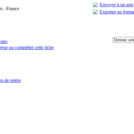
Envoyer à un ami
is - France
Exporter au form
raire
reur ou compléter cette fiche
:
es de prière