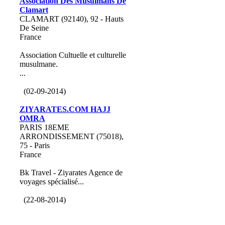
Association Des Musulmans De
Clamart
CLAMART (92140), 92 - Hauts
De Seine
France
Association Cultuelle et culturelle
musulmane.
...
(02-09-2014)
ZIYARATES.COM HAJJ
OMRA
PARIS 18EME
ARRONDISSEMENT (75018),
75 - Paris
France
Bk Travel - Ziyarates Agence de
voyages spécialisé...
(22-08-2014)