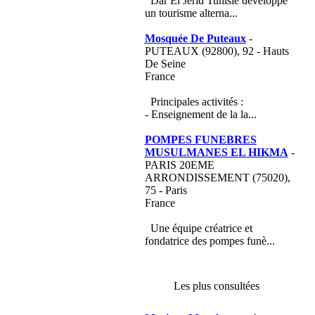
Dar El Jérid Tunisie développe
un tourisme alterna...
Mosquée De Puteaux
-
PUTEAUX (92800), 92 - Hauts
De Seine
France
Principales activités :
- Enseignement de la la...
POMPES FUNEBRES
MUSULMANES EL HIKMA
-
PARIS 20EME
ARRONDISSEMENT (75020),
75 - Paris
France
Une équipe créatrice et
fondatrice des pompes funè...
Les plus consultées