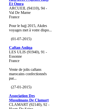
Et Omra
ARCUEIL (94110), 94 -
Val De Marne
France
Pour le hajj 2015, Akdes
voyages met à votre dispo...
(01-07-2015)
Caftan Aniiqa
LES ULIS (91940), 91 -
Essonne
France
Vente de jolis caftans
marocains confectionnés
par...
(27-01-2015)
Association Des
Musulmans De Clamart
CLAMART (92140), 92 -
Hauts De Seine