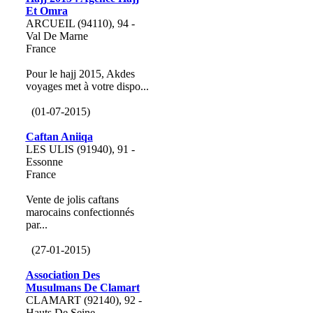
Et Omra
ARCUEIL (94110), 94 -
Val De Marne
France
Pour le hajj 2015, Akdes
voyages met à votre dispo...
(01-07-2015)
Caftan Aniiqa
LES ULIS (91940), 91 -
Essonne
France
Vente de jolis caftans
marocains confectionnés
par...
(27-01-2015)
Association Des
Musulmans De Clamart
CLAMART (92140), 92 -
Hauts De Seine