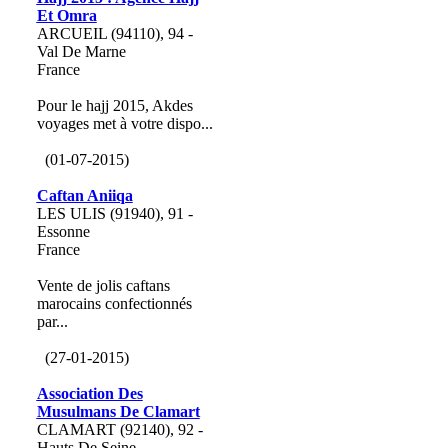
Et Omra
ARCUEIL (94110), 94 -
Val De Marne
France
Pour le hajj 2015, Akdes
voyages met à votre dispo...
(01-07-2015)
Caftan Aniiqa
LES ULIS (91940), 91 -
Essonne
France
Vente de jolis caftans
marocains confectionnés
par...
(27-01-2015)
Association Des
Musulmans De Clamart
CLAMART (92140), 92 -
Hauts De Seine