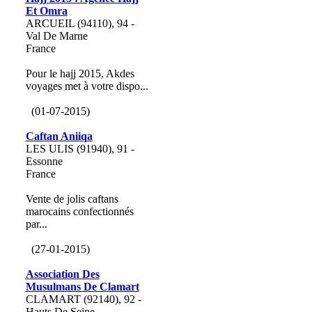
Et Omra
ARCUEIL (94110), 94 -
Val De Marne
France
Pour le hajj 2015, Akdes
voyages met à votre dispo...
(01-07-2015)
Caftan Aniiqa
LES ULIS (91940), 91 -
Essonne
France
Vente de jolis caftans
marocains confectionnés
par...
(27-01-2015)
Association Des
Musulmans De Clamart
CLAMART (92140), 92 -
Hauts De Seine