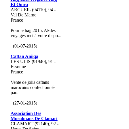
Et Omra
ARCUEIL (94110), 94 -
Val De Marne
France
Pour le hajj 2015, Akdes
voyages met à votre dispo...
(01-07-2015)
Caftan Aniiqa
LES ULIS (91940), 91 -
Essonne
France
Vente de jolis caftans
marocains confectionnés
par...
(27-01-2015)
Association Des
Musulmans De Clamart
CLAMART (92140), 92 -
Hauts De Seine