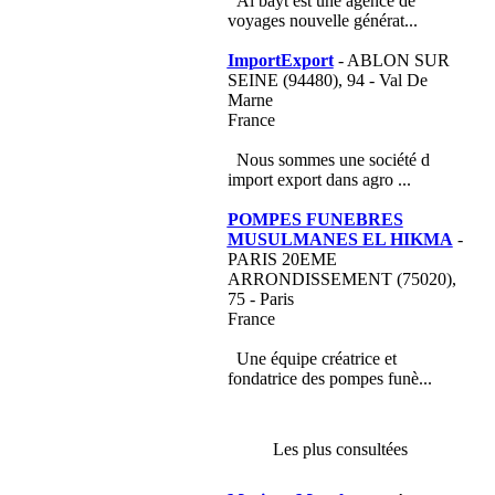
Al bayt est une agence de
voyages nouvelle générat...
ImportExport
- ABLON SUR
SEINE (94480), 94 - Val De
Marne
France
Nous sommes une société d
import export dans agro ...
POMPES FUNEBRES
MUSULMANES EL HIKMA
-
PARIS 20EME
ARRONDISSEMENT (75020),
75 - Paris
France
Une équipe créatrice et
fondatrice des pompes funè...
Les plus consultées