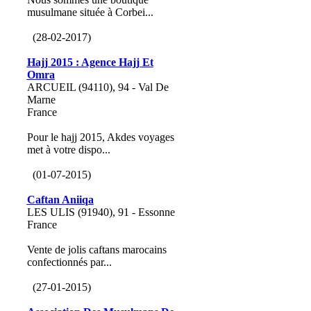
musulmane située à Corbei...
(28-02-2017)
Hajj 2015 : Agence Hajj Et
Omra
ARCUEIL (94110), 94 - Val De
Marne
France
Pour le hajj 2015, Akdes voyages
met à votre dispo...
(01-07-2015)
Caftan Aniiqa
LES ULIS (91940), 91 - Essonne
France
Vente de jolis caftans marocains
confectionnés par...
(27-01-2015)