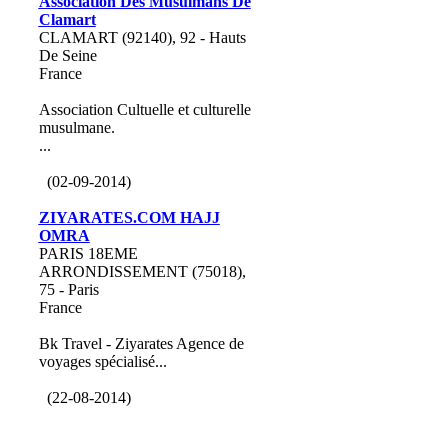
Association Des Musulmans De
Clamart
CLAMART (92140), 92 - Hauts
De Seine
France
Association Cultuelle et culturelle
musulmane.
...
(02-09-2014)
ZIYARATES.COM HAJJ
OMRA
PARIS 18EME
ARRONDISSEMENT (75018),
75 - Paris
France
Bk Travel - Ziyarates Agence de
voyages spécialisé...
(22-08-2014)