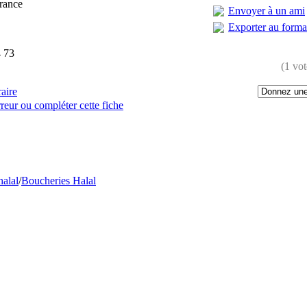
rance
Envoyer à un ami
Exporter au form
 73
(1 vot
raire
reur ou compléter cette fiche
:
halal
/
Boucheries Halal