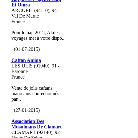
Et Omra
ARCUEIL (94110), 94 -
Val De Marne
France
Pour le hajj 2015, Akdes
voyages met à votre dispo...
(01-07-2015)
Caftan Aniiqa
LES ULIS (91940), 91 -
Essonne
France
Vente de jolis caftans
marocains confectionnés
par...
(27-01-2015)
Association Des
Musulmans De Clamart
CLAMART (92140), 92 -
Hauts De Seine