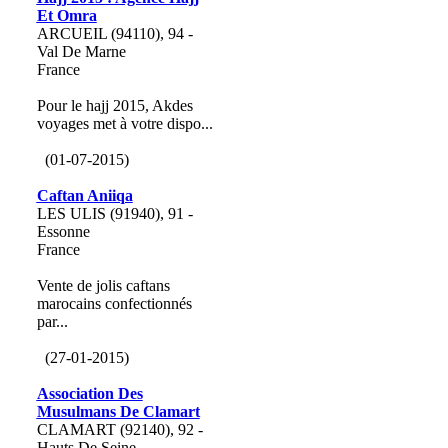
Et Omra
ARCUEIL (94110), 94 -
Val De Marne
France
Pour le hajj 2015, Akdes
voyages met à votre dispo...
(01-07-2015)
Caftan Aniiqa
LES ULIS (91940), 91 -
Essonne
France
Vente de jolis caftans
marocains confectionnés
par...
(27-01-2015)
Association Des
Musulmans De Clamart
CLAMART (92140), 92 -
Hauts De Seine