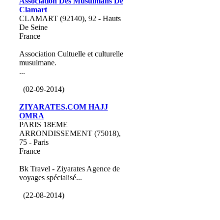
Association Des Musulmans De
Clamart
CLAMART (92140), 92 - Hauts
De Seine
France
Association Cultuelle et culturelle
musulmane.
...
(02-09-2014)
ZIYARATES.COM HAJJ
OMRA
PARIS 18EME
ARRONDISSEMENT (75018),
75 - Paris
France
Bk Travel - Ziyarates Agence de
voyages spécialisé...
(22-08-2014)