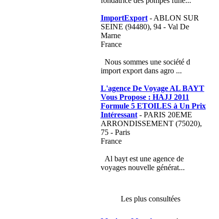
fondatrice des pompes funè...
ImportExport
- ABLON SUR
SEINE (94480), 94 - Val De
Marne
France
Nous sommes une société d
import export dans agro ...
L'agence De Voyage AL BAYT
Vous Propose : HAJJ 2011
Formule 5 ETOILES à Un Prix
Intéressant
- PARIS 20EME
ARRONDISSEMENT (75020),
75 - Paris
France
Al bayt est une agence de
voyages nouvelle générat...
Les plus consultées