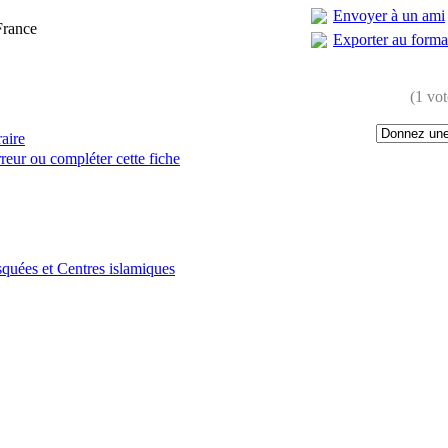
S
Envoyer à un ami
France
Exporter au form
(1 vot
raire
reur ou compléter cette fiche
:
quées et Centres islamiques