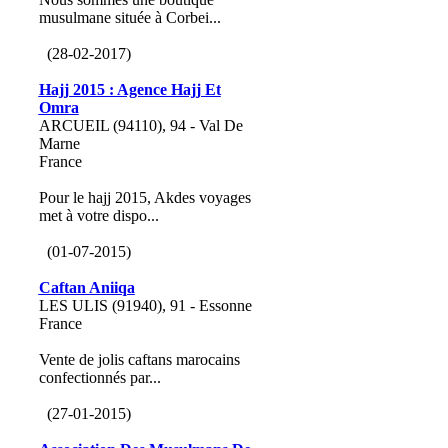
musulmane située à Corbei...
(28-02-2017)
Hajj 2015 : Agence Hajj Et
Omra
ARCUEIL (94110), 94 - Val De
Marne
France
Pour le hajj 2015, Akdes voyages
met à votre dispo...
(01-07-2015)
Caftan Aniiqa
LES ULIS (91940), 91 - Essonne
France
Vente de jolis caftans marocains
confectionnés par...
(27-01-2015)