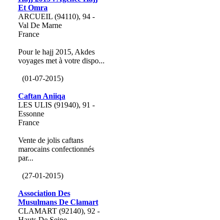
Et Omra
ARCUEIL (94110), 94 -
Val De Marne
France
Pour le hajj 2015, Akdes
voyages met à votre dispo...
(01-07-2015)
Caftan Aniiqa
LES ULIS (91940), 91 -
Essonne
France
Vente de jolis caftans
marocains confectionnés
par...
(27-01-2015)
Association Des
Musulmans De Clamart
CLAMART (92140), 92 -
Hauts De Seine