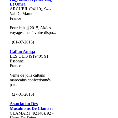
Et Omra
ARCUEIL (94110), 94 -
Val De Marne
France
Pour le hajj 2015, Akdes
voyages met à votre dispo...
(01-07-2015)
Caftan Aniiqa
LES ULIS (91940), 91 -
Essonne
France
Vente de jolis caftans
marocains confectionnés
par...
(27-01-2015)
Association Des
Musulmans De Clamart
CLAMART (92140), 92 -
Hauts De Seine