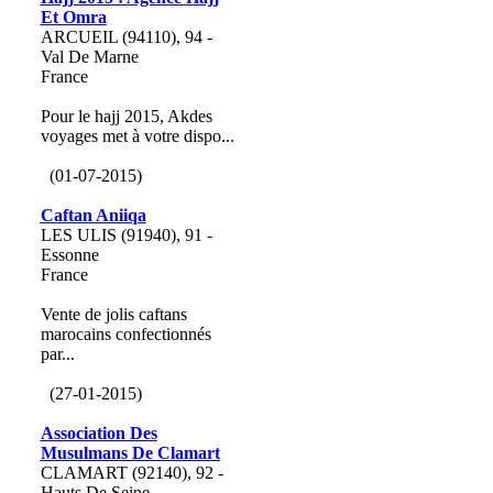
Et Omra
ARCUEIL (94110), 94 -
Val De Marne
France
Pour le hajj 2015, Akdes
voyages met à votre dispo...
(01-07-2015)
Caftan Aniiqa
LES ULIS (91940), 91 -
Essonne
France
Vente de jolis caftans
marocains confectionnés
par...
(27-01-2015)
Association Des
Musulmans De Clamart
CLAMART (92140), 92 -
Hauts De Seine