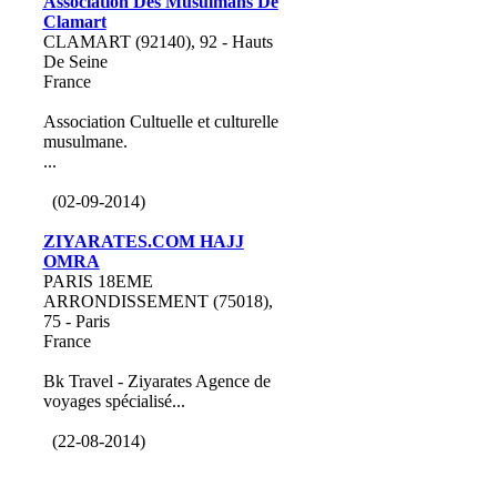
Association Des Musulmans De
Clamart
CLAMART (92140), 92 - Hauts
De Seine
France
Association Cultuelle et culturelle
musulmane.
...
(02-09-2014)
ZIYARATES.COM HAJJ
OMRA
PARIS 18EME
ARRONDISSEMENT (75018),
75 - Paris
France
Bk Travel - Ziyarates Agence de
voyages spécialisé...
(22-08-2014)