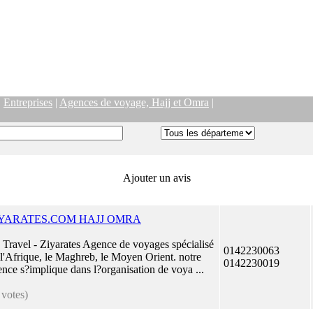
|
Entreprises
|
Agences de voyage, Hajj et Omra
|
Ajouter un avis
IYARATES.COM HAJJ OMRA
 Travel - Ziyarates Agence de voyages spécialisé
0142230063
 l'Afrique, le Maghreb, le Moyen Orient. notre
0142230019
ence s?implique dans l?organisation de voya ...
 votes)