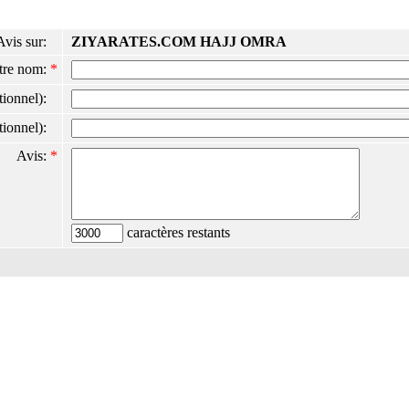
Avis sur:
ZIYARATES.COM HAJJ OMRA
tre nom:
*
ptionnel):
ptionnel):
Avis:
*
caractères restants