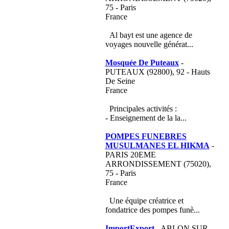
75 - Paris
France
Al bayt est une agence de
voyages nouvelle générat...
Mosquée De Puteaux
-
PUTEAUX (92800), 92 - Hauts
De Seine
France
Principales activités :
- Enseignement de la la...
POMPES FUNEBRES
MUSULMANES EL HIKMA
-
PARIS 20EME
ARRONDISSEMENT (75020),
75 - Paris
France
Une équipe créatrice et
fondatrice des pompes funè...
ImportExport
- ABLON SUR