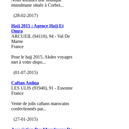
musulmane située à Corbei...
(28-02-2017)
Hajj 2015 : Agence Hajj Et
Omra
ARCUEIL (94110), 94 - Val De
Marne
France
Pour le hajj 2015, Akdes voyages
met à votre dispo...
(01-07-2015)
Caftan Aniiqa
LES ULIS (91940), 91 - Essonne
France
Vente de jolis caftans marocains
confectionnés par...
(27-01-2015)