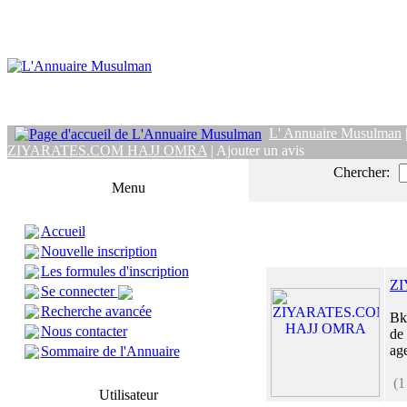
L' Annuaire Musulman
ZIYARATES.COM HAJJ OMRA
| Ajouter un avis
Chercher:
Menu
Accueil
Nouvelle inscription
Les formules d'inscription
Z
Se connecter
Recherche avancée
Bk
Nous contacter
de
ag
Sommaire de l'Annuaire
(1
Utilisateur