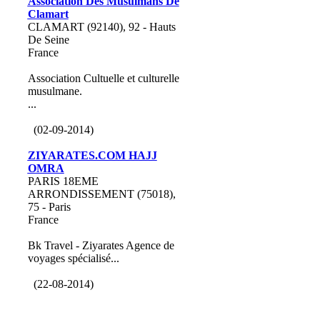
Association Des Musulmans De
Clamart
CLAMART (92140), 92 - Hauts
De Seine
France
Association Cultuelle et culturelle
musulmane.
...
(02-09-2014)
ZIYARATES.COM HAJJ
OMRA
PARIS 18EME
ARRONDISSEMENT (75018),
75 - Paris
France
Bk Travel - Ziyarates Agence de
voyages spécialisé...
(22-08-2014)