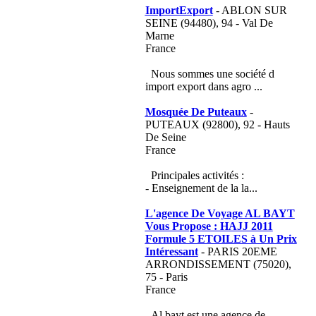
ImportExport
- ABLON SUR
SEINE (94480), 94 - Val De
Marne
France
Nous sommes une société d
import export dans agro ...
Mosquée De Puteaux
-
PUTEAUX (92800), 92 - Hauts
De Seine
France
Principales activités :
- Enseignement de la la...
L'agence De Voyage AL BAYT
Vous Propose : HAJJ 2011
Formule 5 ETOILES à Un Prix
Intéressant
- PARIS 20EME
ARRONDISSEMENT (75020),
75 - Paris
France
Al bayt est une agence de