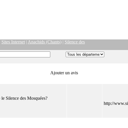
|
Sites Internet
|
Anachids (Chants)
|
Silence des
Ajouter un avis
pe le Silence des Mosquées?
http://www.s