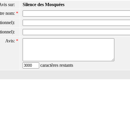
Avis sur:
Silence des Mosquées
tre nom:
*
ptionnel):
ptionnel):
Avis:
*
caractères restants