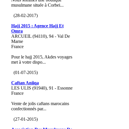
musulmane située à Corbei...
(28-02-2017)
Hajj 2015 : Agence Hajj Et
Omra
ARCUEIL (94110), 94 - Val De
Marne
France
Pour le hajj 2015, Akdes voyages
met à votre dispo...
(01-07-2015)
Caftan Aniiqa
LES ULIS (91940), 91 - Essonne
France
Vente de jolis caftans marocains
confectionnés par...
(27-01-2015)