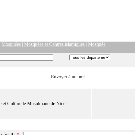
|
Mosquées
|
Mosquées et Centres islamiques
|
Mosquée
|
Envoyer à un ami
e et Culturelle Musulmane de Nice
 e-mail :
*