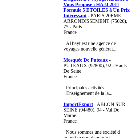
Vous Propose : HAJJ 2011
Formule 5 ETOILES à Un Prix
Intéressant
- PARIS 20EME
ARRONDISSEMENT (75020),
75 - Paris
France
Al bayt est une agence de
voyages nouvelle générat...
Mosquée De Puteaux
-
PUTEAUX (92800), 92 - Hauts
De Seine
France
Principales activités :
- Enseignement de la la...
ImportExport
- ABLON SUR
SEINE (94480), 94 - Val De
Marne
France
Nous sommes une société d
import export dans agro ...