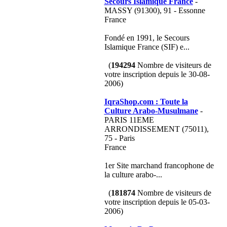
Secours Islamique France
-
MASSY (91300), 91 - Essonne
France
Fondé en 1991, le Secours
Islamique France (SIF) e...
(
194294
Nombre de visiteurs de
votre inscription depuis le 30-08-
2006)
IqraShop.com : Toute la
Culture Arabo-Musulmane
-
PARIS 11EME
ARRONDISSEMENT (75011),
75 - Paris
France
1er Site marchand francophone de
la culture arabo-...
(
181874
Nombre de visiteurs de
votre inscription depuis le 05-03-
2006)