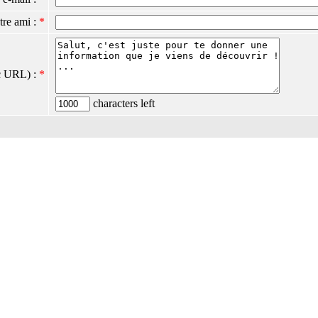
tre ami :
*
c URL) :
*
characters left