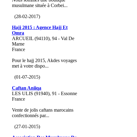
musulmane située à Corbei...
(28-02-2017)
Hajj 2015 : Agence Hajj Et
Omra
ARCUEIL (94110), 94 - Val De
Marne
France
Pour le hajj 2015, Akdes voyages
met à votre dispo...
(01-07-2015)
Caftan Aniiqa
LES ULIS (91940), 91 - Essonne
France
Vente de jolis caftans marocains
confectionnés par...
(27-01-2015)