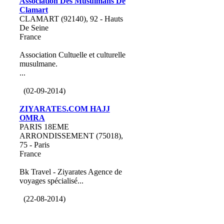
Association Des Musulmans De
Clamart
CLAMART (92140), 92 - Hauts
De Seine
France
Association Cultuelle et culturelle
musulmane.
...
(02-09-2014)
ZIYARATES.COM HAJJ
OMRA
PARIS 18EME
ARRONDISSEMENT (75018),
75 - Paris
France
Bk Travel - Ziyarates Agence de
voyages spécialisé...
(22-08-2014)