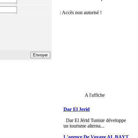
A l'affiche
Dar El Jerid
Dar El Jérid Tunisie développe
un tourisme alterna...
L'agence De Voyage AL BAYT