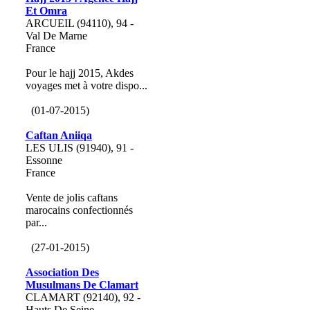
Et Omra
ARCUEIL (94110), 94 -
Val De Marne
France
Pour le hajj 2015, Akdes
voyages met à votre dispo...
(01-07-2015)
Caftan Aniiqa
LES ULIS (91940), 91 -
Essonne
France
Vente de jolis caftans
marocains confectionnés
par...
(27-01-2015)
Association Des
Musulmans De Clamart
CLAMART (92140), 92 -
Hauts De Seine