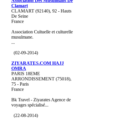
Association Des Musulmans De
Clamart
CLAMART (92140), 92 - Hauts
De Seine
France
Association Cultuelle et culturelle
musulmane.
...
(02-09-2014)
ZIYARATES.COM HAJJ
OMRA
PARIS 18EME
ARRONDISSEMENT (75018),
75 - Paris
France
Bk Travel - Ziyarates Agence de
voyages spécialisé...
(22-08-2014)