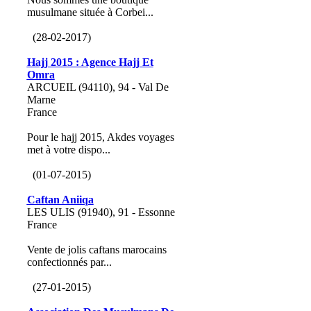
musulmane située à Corbei...
(28-02-2017)
Hajj 2015 : Agence Hajj Et
Omra
ARCUEIL (94110), 94 - Val De
Marne
France
Pour le hajj 2015, Akdes voyages
met à votre dispo...
(01-07-2015)
Caftan Aniiqa
LES ULIS (91940), 91 - Essonne
France
Vente de jolis caftans marocains
confectionnés par...
(27-01-2015)