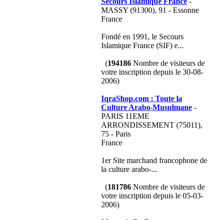
Secours Islamique France
-
MASSY (91300), 91 - Essonne
France
Fondé en 1991, le Secours
Islamique France (SIF) e...
(
194186
Nombre de visiteurs de
votre inscription depuis le 30-08-
2006)
IqraShop.com : Toute la
Culture Arabo-Musulmane
-
PARIS 11EME
ARRONDISSEMENT (75011),
75 - Paris
France
1er Site marchand francophone de
la culture arabo-...
(
181786
Nombre de visiteurs de
votre inscription depuis le 05-03-
2006)