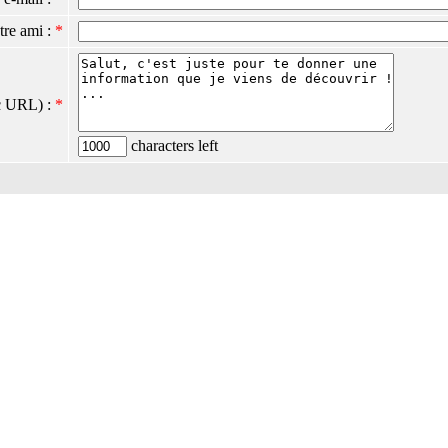
tre ami :
*
c URL) :
*
characters left