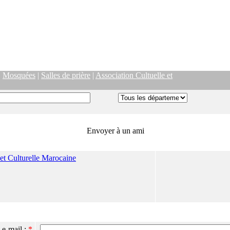
|
Mosquées
|
Salles de prière
|
Association Cultuelle et
Envoyer à un ami
 et Culturelle Marocaine
 e-mail :
*