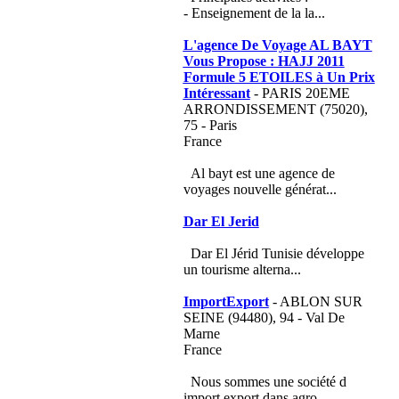
- Enseignement de la la...
L'agence De Voyage AL BAYT
Vous Propose : HAJJ 2011
Formule 5 ETOILES à Un Prix
Intéressant
- PARIS 20EME
ARRONDISSEMENT (75020),
75 - Paris
France
Al bayt est une agence de
voyages nouvelle générat...
Dar El Jerid
Dar El Jérid Tunisie développe
un tourisme alterna...
ImportExport
- ABLON SUR
SEINE (94480), 94 - Val De
Marne
France
Nous sommes une société d
import export dans agro ...