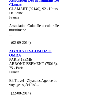
Association Des Musulmans De
Clamart
CLAMART (92140), 92 - Hauts
De Seine
France
Association Cultuelle et culturelle
musulmane.
...
(02-09-2014)
ZIYARATES.COM HAJJ
OMRA
PARIS 18EME
ARRONDISSEMENT (75018),
75 - Paris
France
Bk Travel - Ziyarates Agence de
voyages spécialisé...
(22-08-2014)