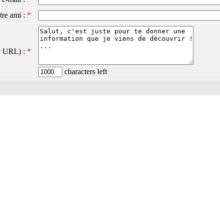
tre ami :
*
c URL) :
*
characters left