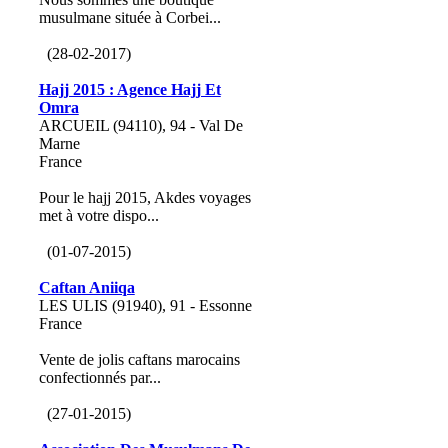
musulmane située à Corbei...
(28-02-2017)
Hajj 2015 : Agence Hajj Et
Omra
ARCUEIL (94110), 94 - Val De
Marne
France
Pour le hajj 2015, Akdes voyages
met à votre dispo...
(01-07-2015)
Caftan Aniiqa
LES ULIS (91940), 91 - Essonne
France
Vente de jolis caftans marocains
confectionnés par...
(27-01-2015)