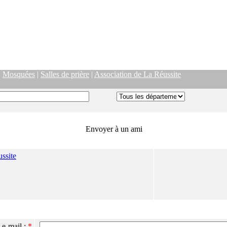
|
Mosquées
|
Salles de prière
|
Association de La Réussite
Envoyer à un ami
ssite
 e-mail :
*