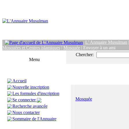
L' Annuaire Musulman
Mosquées et Centres islamiques
|
Mosquée
| Envoyer à un ami
Chercher:
Menu
Accueil
Nouvelle inscription
Les formules d'inscription
Mosquée
Se connecter
Recherche avancée
Nous contacter
Sommaire de l'Annuaire