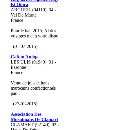
Et Omra
ARCUEIL (94110), 94 -
Val De Marne
France
Pour le hajj 2015, Akdes
voyages met à votre dispo...
(01-07-2015)
Caftan Aniiqa
LES ULIS (91940), 91 -
Essonne
France
Vente de jolis caftans
marocains confectionnés
par...
(27-01-2015)
Association Des
Musulmans De Clamart
CLAMART (92140), 92 -
Hauts De Seine