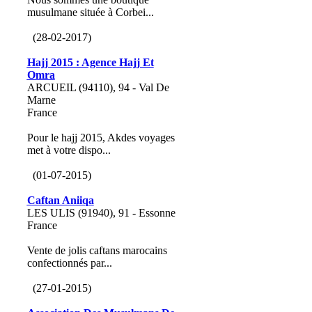
musulmane située à Corbei...
(28-02-2017)
Hajj 2015 : Agence Hajj Et
Omra
ARCUEIL (94110), 94 - Val De
Marne
France
Pour le hajj 2015, Akdes voyages
met à votre dispo...
(01-07-2015)
Caftan Aniiqa
LES ULIS (91940), 91 - Essonne
France
Vente de jolis caftans marocains
confectionnés par...
(27-01-2015)