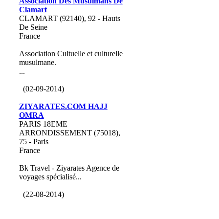
Association Des Musulmans De
Clamart
CLAMART (92140), 92 - Hauts
De Seine
France
Association Cultuelle et culturelle
musulmane.
...
(02-09-2014)
ZIYARATES.COM HAJJ
OMRA
PARIS 18EME
ARRONDISSEMENT (75018),
75 - Paris
France
Bk Travel - Ziyarates Agence de
voyages spécialisé...
(22-08-2014)