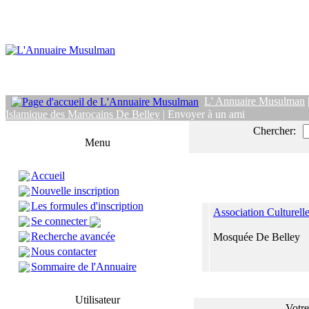
L' Annuaire Musulman
Islamique des Marocains De Belley
| Envoyer à un ami
Chercher:
Menu
Accueil
Nouvelle inscription
Les formules d'inscription
Association Culturell
Se connecter
Recherche avancée
Mosquée De Belley
Nous contacter
Sommaire de l'Annuaire
Utilisateur
Votre