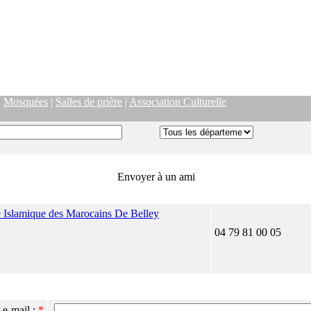
|
Mosquées
|
Salles de prière
|
Association Culturelle
Envoyer à un ami
e Islamique des Marocains De Belley
04 79 81 00 05
 e-mail :
*