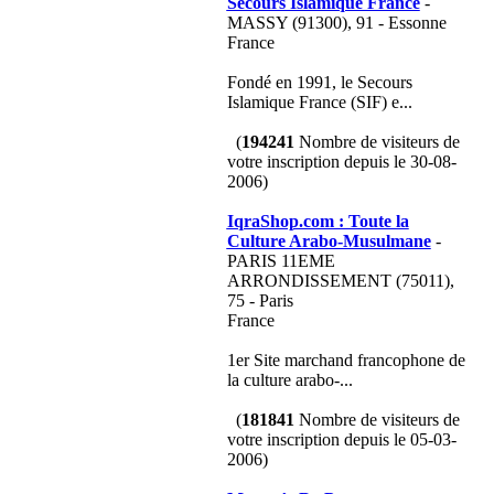
Secours Islamique France
-
MASSY (91300), 91 - Essonne
France
Fondé en 1991, le Secours
Islamique France (SIF) e...
(
194241
Nombre de visiteurs de
votre inscription depuis le 30-08-
2006)
IqraShop.com : Toute la
Culture Arabo-Musulmane
-
PARIS 11EME
ARRONDISSEMENT (75011),
75 - Paris
France
1er Site marchand francophone de
la culture arabo-...
(
181841
Nombre de visiteurs de
votre inscription depuis le 05-03-
2006)