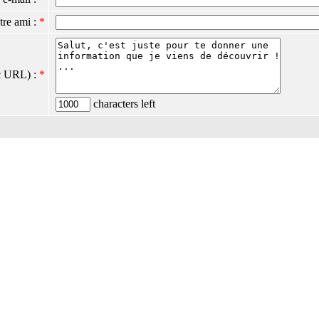
tre ami :
*
c URL) :
*
characters left