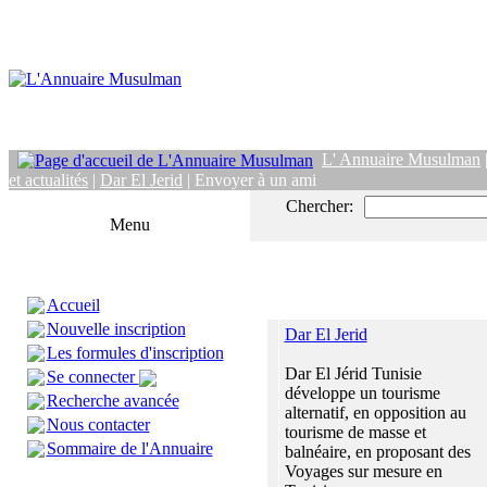
L' Annuaire Musulman
et actualités
|
Dar El Jerid
| Envoyer à un ami
Chercher:
Menu
Accueil
Nouvelle inscription
Dar El Jerid
Les formules d'inscription
Dar El Jérid Tunisie
Se connecter
développe un tourisme
Recherche avancée
alternatif, en opposition au
Nous contacter
tourisme de masse et
Sommaire de l'Annuaire
balnéaire, en proposant des
Voyages sur mesure en