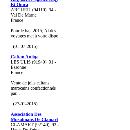
Et Omra
ARCUEIL (94110), 94 -
Val De Marne
France
Pour le hajj 2015, Akdes
voyages met à votre dispo...
(01-07-2015)
Caftan Aniiqa
LES ULIS (91940), 91 -
Essonne
France
Vente de jolis caftans
marocains confectionnés
par...
(27-01-2015)
Association Des
Musulmans De Clamart
CLAMART (92140), 92 -
Hauts De Seine