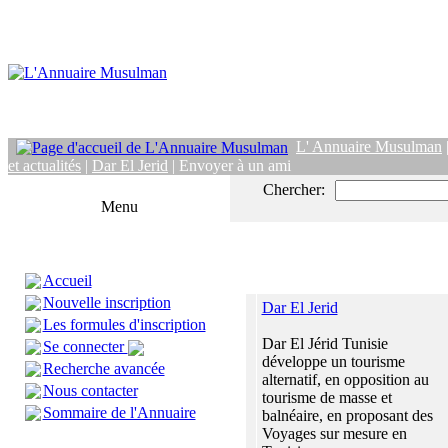
L' Annuaire Musulman
et actualités
|
Dar El Jerid
| Envoyer à un ami
Chercher:
Menu
Accueil
Nouvelle inscription
Dar El Jerid
Les formules d'inscription
Dar El Jérid Tunisie
Se connecter
développe un tourisme
Recherche avancée
alternatif, en opposition au
Nous contacter
tourisme de masse et
Sommaire de l'Annuaire
balnéaire, en proposant des
Voyages sur mesure en