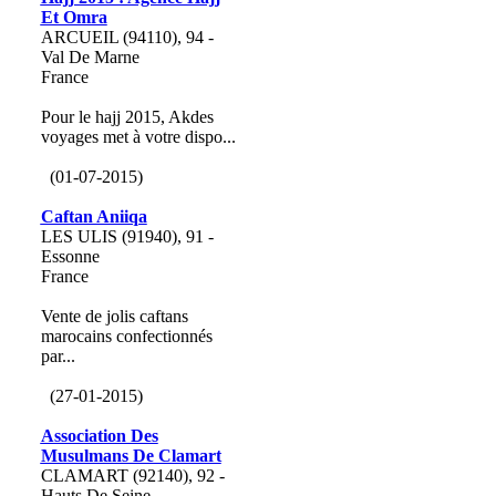
Et Omra
ARCUEIL (94110), 94 -
Val De Marne
France
Pour le hajj 2015, Akdes
voyages met à votre dispo...
(01-07-2015)
Caftan Aniiqa
LES ULIS (91940), 91 -
Essonne
France
Vente de jolis caftans
marocains confectionnés
par...
(27-01-2015)
Association Des
Musulmans De Clamart
CLAMART (92140), 92 -
Hauts De Seine