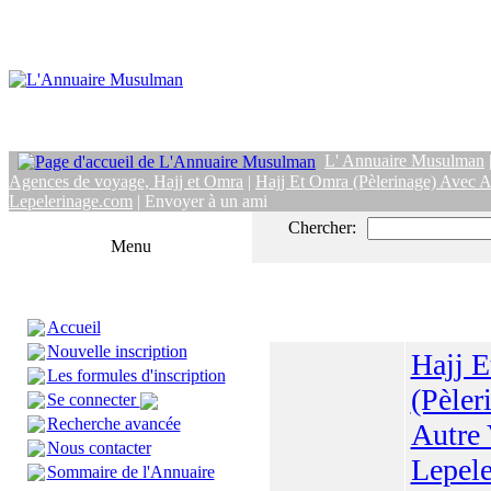
L' Annuaire Musulman
Agences de voyage, Hajj et Omra
|
Hajj Et Omra (Pèlerinage) Avec A
Lepelerinage.com
| Envoyer à un ami
Chercher:
Menu
Accueil
Nouvelle inscription
Hajj 
Les formules d'inscription
(Pèler
Se connecter
Recherche avancée
Autre 
Nous contacter
Lepel
Sommaire de l'Annuaire