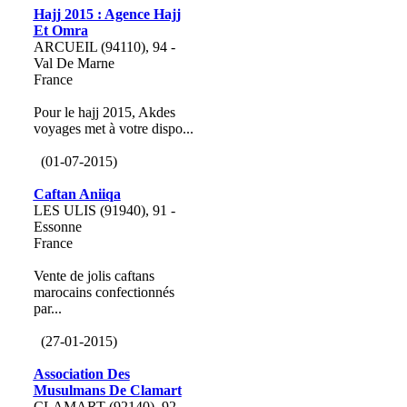
Hajj 2015 : Agence Hajj
Et Omra
ARCUEIL (94110), 94 -
Val De Marne
France
Pour le hajj 2015, Akdes
voyages met à votre dispo...
(01-07-2015)
Caftan Aniiqa
LES ULIS (91940), 91 -
Essonne
France
Vente de jolis caftans
marocains confectionnés
par...
(27-01-2015)
Association Des
Musulmans De Clamart
CLAMART (92140), 92 -