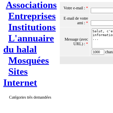
Associations
Votre e-mail :
*
Entreprises
E-mail de votre
ami :
*
Institutions
L'annuaire
Message (avec
URL) :
*
du halal
chara
Mosquées
Sites
Internet
Catégories très demandées