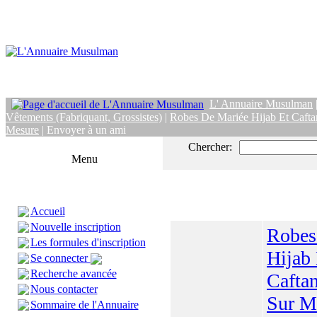
L' Annuaire Musulman
Vêtements (Fabriquant, Grossistes)
|
Robes De Mariée Hijab Et Cafta
Mesure
| Envoyer à un ami
Chercher:
Menu
Accueil
Nouvelle inscription
Robes
Les formules d'inscription
Hijab 
Se connecter
Recherche avancée
Caftan
Nous contacter
Sur M
Sommaire de l'Annuaire