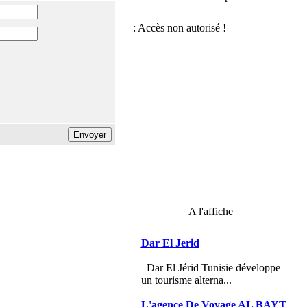
A l'affiche
Dar El Jerid
Dar El Jérid Tunisie développe
un tourisme alterna...
L'agence De Voyage AL BAYT