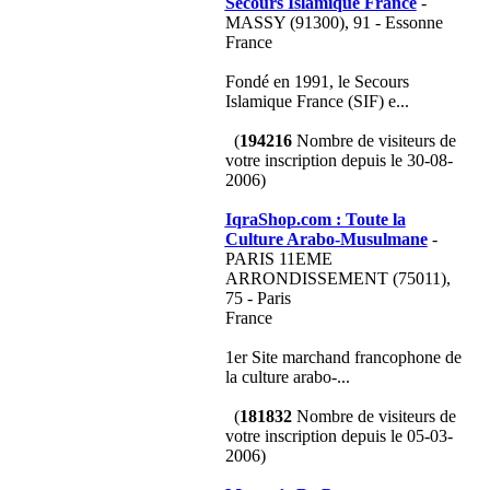
Secours Islamique France
-
MASSY (91300), 91 - Essonne
France
Fondé en 1991, le Secours
Islamique France (SIF) e...
(
194216
Nombre de visiteurs de
votre inscription depuis le 30-08-
2006)
IqraShop.com : Toute la
Culture Arabo-Musulmane
-
PARIS 11EME
ARRONDISSEMENT (75011),
75 - Paris
France
1er Site marchand francophone de
la culture arabo-...
(
181832
Nombre de visiteurs de
votre inscription depuis le 05-03-
2006)