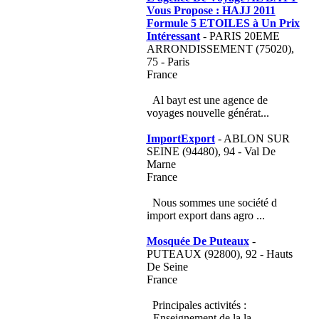
Vous Propose : HAJJ 2011
Formule 5 ETOILES à Un Prix
Intéressant
- PARIS 20EME
ARRONDISSEMENT (75020),
75 - Paris
France
Al bayt est une agence de
voyages nouvelle générat...
ImportExport
- ABLON SUR
SEINE (94480), 94 - Val De
Marne
France
Nous sommes une société d
import export dans agro ...
Mosquée De Puteaux
-
PUTEAUX (92800), 92 - Hauts
De Seine
France
Principales activités :
- Enseignement de la la...