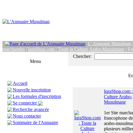
L' Annuaire Musulman
marchandes
|
IqraShop.com : Toute la Culture Arabo-Musulmane
| En
Chercher:
Menu
En
Accueil
Nouvelle inscription
IqraShop.com :
Les formules d'inscription
Culture Arabo-
Musulmane
Se connecter
Recherche avancée
1er Site march
Nous contacter
francophone de 
Sommaire de l'Annuaire
arabo-musulma
plusieurs millie