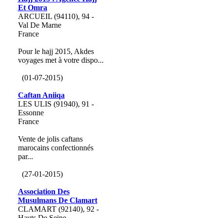
Et Omra
ARCUEIL (94110), 94 -
Val De Marne
France
Pour le hajj 2015, Akdes
voyages met à votre dispo...
(01-07-2015)
Caftan Aniiqa
LES ULIS (91940), 91 -
Essonne
France
Vente de jolis caftans
marocains confectionnés
par...
(27-01-2015)
Association Des
Musulmans De Clamart
CLAMART (92140), 92 -
Hauts De Seine