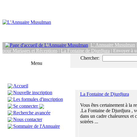
L' Annuaire Musulman
pour Mariages et Réceptions
|
La Fontaine de Djurdjura
| Envoyer à u
Chercher:
Menu
Accueil
Nouvelle inscription
La Fontaine de Djurdjura
Les formules d'inscription
Vous êtes certainement à la r
Se connecter
.La Fontaine de Djurdjura , v
Recherche avancée
dans un cadre chaleureux et 
Nous contacter
soirées ...
Sommaire de l'Annuaire