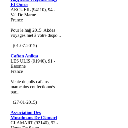
Et Omra
ARCUEIL (94110), 94 -
Val De Marne
France
Pour le hajj 2015, Akdes
voyages met à votre dispo...
(01-07-2015)
Caftan Aniiqa
LES ULIS (91940), 91 -
Essonne
France
Vente de jolis caftans
marocains confectionnés
par...
(27-01-2015)
Association Des
Musulmans De Clamart
CLAMART (92140), 92 -
Hauts De Seine