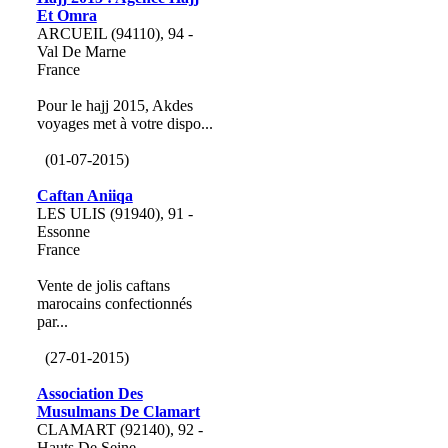
Et Omra
ARCUEIL (94110), 94 -
Val De Marne
France
Pour le hajj 2015, Akdes
voyages met à votre dispo...
(01-07-2015)
Caftan Aniiqa
LES ULIS (91940), 91 -
Essonne
France
Vente de jolis caftans
marocains confectionnés
par...
(27-01-2015)
Association Des
Musulmans De Clamart
CLAMART (92140), 92 -
Hauts De Seine