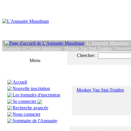
L' Annuaire Musulman
Mosquées et Centres islamiques
|
Moskee Van Sint-Truiden
| Envoyer
Chercher:
Menu
Accueil
Nouvelle inscription
Moskee Van Sint-Truiden
Les formules d'inscription
Se connecter
Recherche avancée
Nous contacter
Sommaire de l'Annuaire