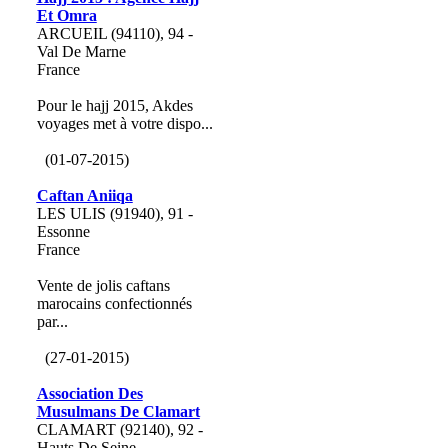
Et Omra
ARCUEIL (94110), 94 -
Val De Marne
France
Pour le hajj 2015, Akdes
voyages met à votre dispo...
(01-07-2015)
Caftan Aniiqa
LES ULIS (91940), 91 -
Essonne
France
Vente de jolis caftans
marocains confectionnés
par...
(27-01-2015)
Association Des
Musulmans De Clamart
CLAMART (92140), 92 -
Hauts De Seine