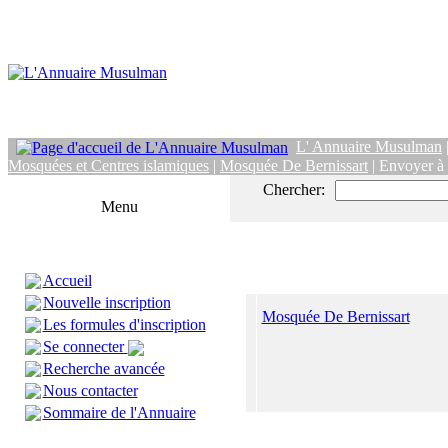
L' Annuaire Musulman
Mosquées et Centres islamiques
|
Mosquée De Bernissart
| Envoyer à
Chercher:
Menu
Accueil
Nouvelle inscription
Mosquée De Bernissart
Les formules d'inscription
Se connecter
Recherche avancée
Nous contacter
Sommaire de l'Annuaire