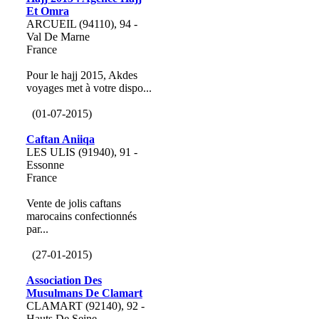
Et Omra
ARCUEIL (94110), 94 -
Val De Marne
France
Pour le hajj 2015, Akdes
voyages met à votre dispo...
(01-07-2015)
Caftan Aniiqa
LES ULIS (91940), 91 -
Essonne
France
Vente de jolis caftans
marocains confectionnés
par...
(27-01-2015)
Association Des
Musulmans De Clamart
CLAMART (92140), 92 -
Hauts De Seine