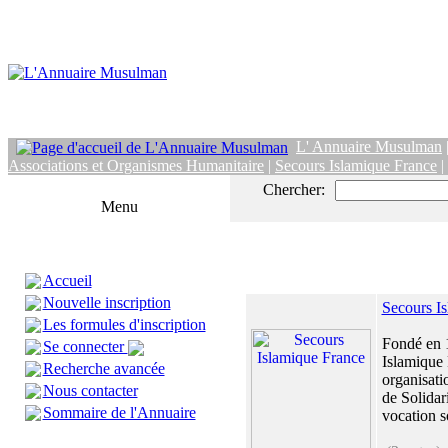
L' Annuaire Musulman
Associations et Organismes Humanitaire
|
Secours Islamique France
|
Chercher:
Menu
Accueil
Nouvelle inscription
Secours I
Les formules d'inscription
Fondé en 
Se connecter
Islamique 
Recherche avancée
organisat
Nous contacter
de Solidari
Sommaire de l'Annuaire
vocation so