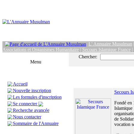
L' Annuaire Musulman
Associations et Organismes Humanitaire
|
Secours Islamique France
|
Chercher:
Menu
Accueil
Nouvelle inscription
Secours I
Les formules d'inscription
Fondé en 
Se connecter
Islamique 
Recherche avancée
organisat
Nous contacter
de Solidari
Sommaire de l'Annuaire
vocation so