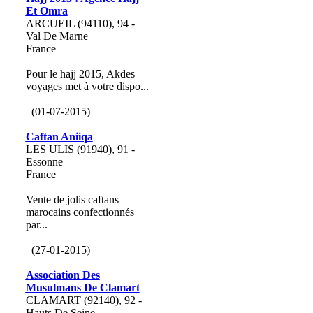
Et Omra
ARCUEIL (94110), 94 -
Val De Marne
France
Pour le hajj 2015, Akdes
voyages met à votre dispo...
(01-07-2015)
Caftan Aniiqa
LES ULIS (91940), 91 -
Essonne
France
Vente de jolis caftans
marocains confectionnés
par...
(27-01-2015)
Association Des
Musulmans De Clamart
CLAMART (92140), 92 -
Hauts De Seine