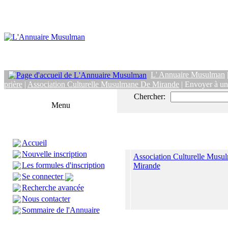
L' Annuaire Musulman
prière
|
Association Culturelle Musulmane De Mirande
| Envoyer à un
Chercher:
Menu
Accueil
Nouvelle inscription
Association Culturelle Musu
Les formules d'inscription
Mirande
Se connecter
Recherche avancée
Nous contacter
Sommaire de l'Annuaire