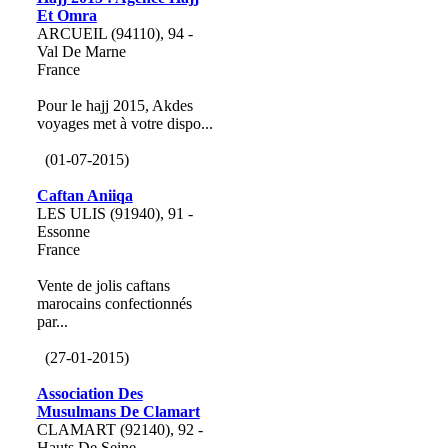
Et Omra
ARCUEIL (94110), 94 -
Val De Marne
France
Pour le hajj 2015, Akdes
voyages met à votre dispo...
(01-07-2015)
Caftan Aniiqa
LES ULIS (91940), 91 -
Essonne
France
Vente de jolis caftans
marocains confectionnés
par...
(27-01-2015)
Association Des
Musulmans De Clamart
CLAMART (92140), 92 -
Hauts De Seine