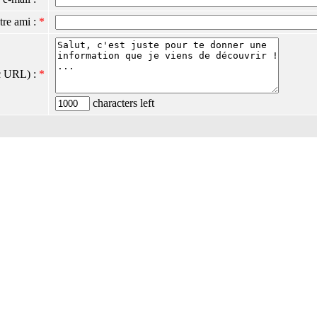
tre ami :
*
c URL) :
*
characters left