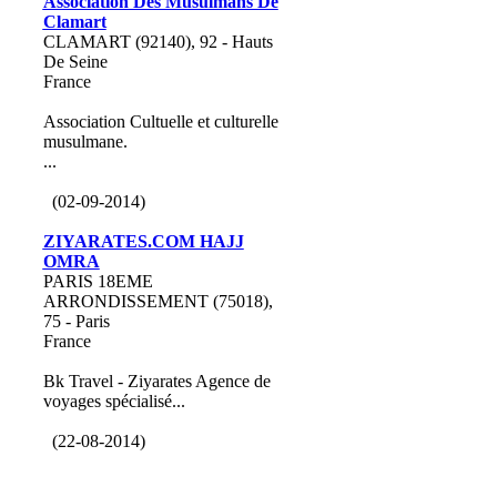
Association Des Musulmans De
Clamart
CLAMART (92140), 92 - Hauts
De Seine
France
Association Cultuelle et culturelle
musulmane.
...
(02-09-2014)
ZIYARATES.COM HAJJ
OMRA
PARIS 18EME
ARRONDISSEMENT (75018),
75 - Paris
France
Bk Travel - Ziyarates Agence de
voyages spécialisé...
(22-08-2014)