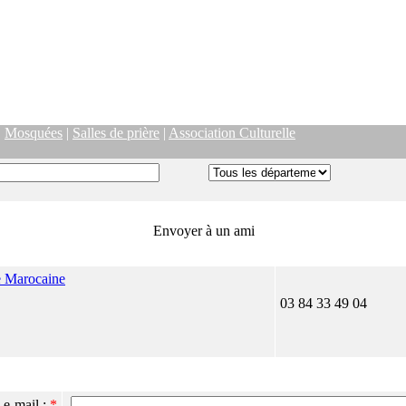
|
Mosquées
|
Salles de prière
|
Association Culturelle
Envoyer à un ami
e Marocaine
03 84 33 49 04
 e-mail :
*