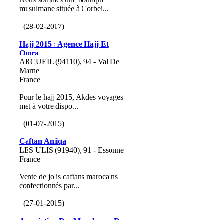
musulmane située à Corbei...
(28-02-2017)
Hajj 2015 : Agence Hajj Et
Omra
ARCUEIL (94110), 94 - Val De
Marne
France
Pour le hajj 2015, Akdes voyages
met à votre dispo...
(01-07-2015)
Caftan Aniiqa
LES ULIS (91940), 91 - Essonne
France
Vente de jolis caftans marocains
confectionnés par...
(27-01-2015)