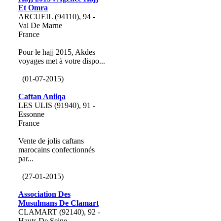
Et Omra
ARCUEIL (94110), 94 -
Val De Marne
France
Pour le hajj 2015, Akdes
voyages met à votre dispo...
(01-07-2015)
Caftan Aniiqa
LES ULIS (91940), 91 -
Essonne
France
Vente de jolis caftans
marocains confectionnés
par...
(27-01-2015)
Association Des
Musulmans De Clamart
CLAMART (92140), 92 -
Hauts De Seine