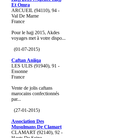
Et Omra
ARCUEIL (94110), 94 -
Val De Marne
France
Pour le hajj 2015, Akdes
voyages met à votre dispo...
(01-07-2015)
Caftan Aniiqa
LES ULIS (91940), 91 -
Essonne
France
Vente de jolis caftans
marocains confectionnés
par...
(27-01-2015)
Association Des
Musulmans De Clamart
CLAMART (92140), 92 -
Hauts De Seine