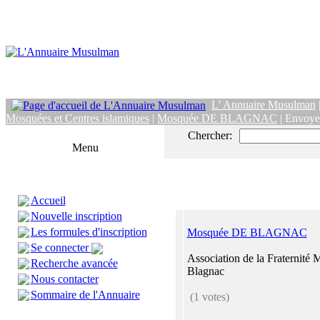
L' Annuaire Musulman
Mosquées et Centres islamiques
|
Mosquée DE BLAGNAC
| Envoye
Chercher:
Menu
Accueil
Nouvelle inscription
Les formules d'inscription
Mosquée DE BLAGNAC
Se connecter
Association de la Fraternité
Recherche avancée
Blagnac
Nous contacter
Sommaire de l'Annuaire
(1 votes)